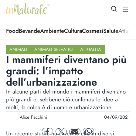
open Menu
open
Food
Bevande
Ambiente
Cultura
Cosmesi
Salute
Attuali
ANIMALI
ANIMALI SELVATICI
ATTUALITÀ
I mammiferi diventano più
grandi: l’impatto
dell’urbanizzazione
In alcune parti del mondo i mammiferi diventano
più grandi e, sebbene ciò confonda le idee a
molti, la colpa è di uomo e urbanizzazione.
Alice Facchini
04/09/2021
Un recente studio ha avvertito che in diversi
facebook
twitter
mail
whatsapp