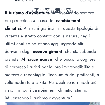
Marco Rizza
08/10/2022
Il turismo d’avventura
sta diventando sempre
facebook
twitter
mail
whatsapp
più pericoloso a causa dei
cambiamenti
climatici
. Ai rischi già insiti in questa tipologia di
vacanza a stretto contatto con la natura, negli
ultimi anni se ne stanno aggiungendo altri
derivanti dagli
sconvolgimenti
che sta subendo il
pianeta.
Minacce nuove
, che possono cogliere
di sorpresa i turisti per la loro imprevedibilità e
mettere a repentaglio l’incolumità dei praticanti, a
volte addirittura la vita. Ma quali sono i modi più
visibili in cui i cambiamenti climatici stanno
influenzando il turismo d’avventura?