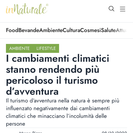
open Menu
open
Food
Bevande
Ambiente
Cultura
Cosmesi
Salute
Attuali
AMBIENTE
LIFESTYLE
I cambiamenti climatici
stanno rendendo più
pericoloso il turismo
d’avventura
Il turismo d’avventura nella natura è sempre più
influenzato negativamente dai cambiamenti
climatici che minacciano l’incolumità delle
persone