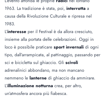
L’evento affonda le proprie
radici
nel lontano
1963. La tradizione è stata, poi,
interrotta
a
causa della Rivoluzione Culturale e ripresa nel
1983.
L’
interesse
per il Festival è da allora cresciuto,
insieme alla portata delle celebrazioni. Oggi in
loco è possibile praticare
sport invernali
di ogni
tipo, dall’arrampicata, al pattinaggio, passando per
sci e bicicletta sul ghiaccio. Gli
scivoli
adrenalinici abbondano, ma non mancano
nemmeno le
lanterne
di ghiaccio da ammirare.
L’
illuminazione notturna
crea, per altro,
un’atmosfera ancora più fiabesca.