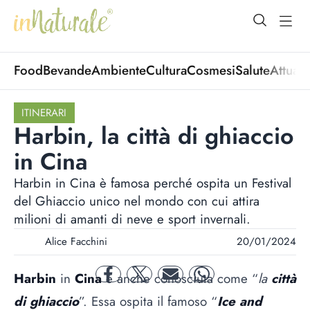
open Menu
open
Food
Bevande
Ambiente
Cultura
Cosmesi
Salute
Attuali
ITINERARI
Harbin, la città di ghiaccio
in Cina
Harbin in Cina è famosa perché ospita un Festival
del Ghiaccio unico nel mondo con cui attira
milioni di amanti di neve e sport invernali.
Alice Facchini
20/01/2024
Harbin
in
Cina
è anche conosciuta come “
la
città
facebook
twitter
mail
whatsapp
di ghiaccio
”. Essa ospita il famoso “
Ice and