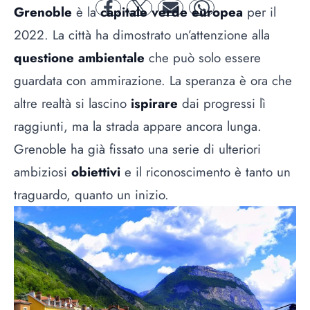
Grenoble
è la
capitale verde europea
per il
facebook
twitter
mail
whatsapp
2022. La città ha dimostrato un’attenzione alla
questione ambientale
che può solo essere
guardata con ammirazione. La speranza è ora che
altre realtà si lascino
ispirare
dai progressi lì
raggiunti, ma la strada appare ancora lunga.
Grenoble ha già fissato una serie di ulteriori
ambiziosi
obiettivi
e il riconoscimento è tanto un
traguardo, quanto un inizio.