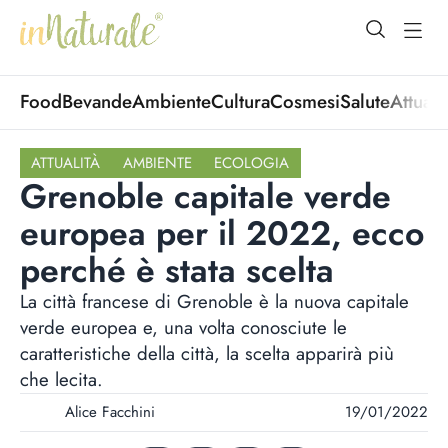
open Menu
open
Food
Bevande
Ambiente
Cultura
Cosmesi
Salute
Attuali
ATTUALITÀ
AMBIENTE
ECOLOGIA
Grenoble capitale verde
europea per il 2022, ecco
perché è stata scelta
La città francese di Grenoble è la nuova capitale
verde europea e, una volta conosciute le
caratteristiche della città, la scelta apparirà più
che lecita.
Alice Facchini
19/01/2022