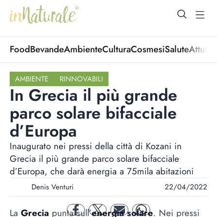
open Menu
open
Food
Bevande
Ambiente
Cultura
Cosmesi
Salute
Attuali
AMBIENTE
RINNOVABILI
In Grecia il più grande
parco solare bifacciale
d’Europa
Inaugurato nei pressi della città di Kozani in
Grecia il più grande parco solare bifacciale
d’Europa, che darà energia a 75mila abitazioni
Denis Venturi
22/04/2022
La
Grecia
punta sull’
energia solare
. Nei pressi
facebook
twitter
mail
whatsapp