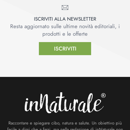
ISCRIVITI ALLA NEWSLETTER
Resta aggiornato sulle ultime novità editoriali, i
prodotti e le offerte
ISCRIVITI
Footer
Raccontare e spiegare cibo, natura e salute. Un obiettivo più
facile a dirsi che a farsi, ma nella redazione di inNaturale non