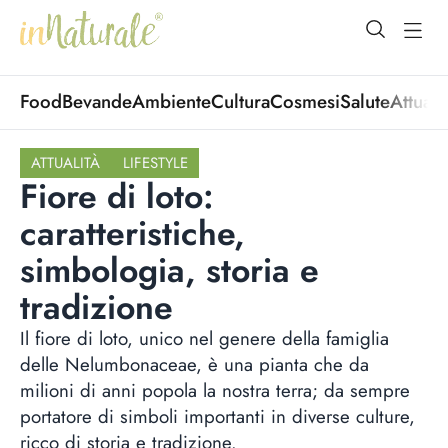
open Menu
open
Food
Bevande
Ambiente
Cultura
Cosmesi
Salute
Attuali
ATTUALITÀ
LIFESTYLE
Fiore di loto:
caratteristiche,
simbologia, storia e
tradizione
Il fiore di loto, unico nel genere della famiglia
delle Nelumbonaceae, è una pianta che da
milioni di anni popola la nostra terra; da sempre
portatore di simboli importanti in diverse culture,
ricco di storia e tradizione.