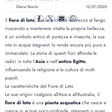
Gloria Storchi
12/01/2020
Il
fiore di loto
, nasce e cresce in mezzo al fango
facebook
twitter
mail
whatsapp
riuscendo a mantenere intatta la propria bellezza,
è un simbolo antico di purezza e rinascita; la sua
vita in acque stagnanti lo rende ancora più puro e
immacolato. La storia di questi
fiori
affonda le
radici in tutta l’
Asia
e nell’
antico Egitto
,
influenzando la religione e la cultura di molti
popoli.
Le caratteristiche del Fiore di Loto
Le sue origini risalgono all’Asia e all’Australia, il
fiore di loto
è una
pianta acquatica
che nasce e
cresce in acque poco profonde, stagnanti o quasi