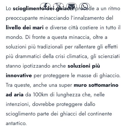
Lo
scioglimento dei ghiacci
procede a un ritmo
facebook
twitter
mail
whatsapp
preoccupante minacciando l’innalzamento del
livello dei mari
e diverse città costiere in tutto il
mondo. Di fronte a questa minaccia, oltre a
soluzioni più tradizionali per rallentare gli effetti
più drammatici della crisi climatica, gli scienziati
stanno ipotizzando anche
soluzioni più
innovative
per proteggere le masse di ghiaccio.
Tra queste, anche una super
muro sottomarino
ad aria
da 100km di lunghezza che, nelle
intenzioni, dovrebbe proteggere dallo
scioglimento parte dei ghiacci del continente
antartico.