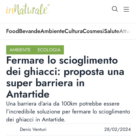
open Menu
open
Food
Bevande
Ambiente
Cultura
Cosmesi
Salute
Attuali
AMBIENTE
ECOLOGIA
Fermare lo scioglimento
dei ghiacci: proposta una
super barriera in
Antartide
Una barriera d’aria da 100km potrebbe essere
l’incredibile soluzione per fermare lo scioglimento
dei ghiacci in Antartide.
Denis Venturi
28/02/2024