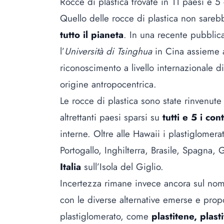
Rocce di plastica trovate in 11 paesi e 5 
Quello delle rocce di plastica non sare
tutto il pianeta
. In una recente pubbli
l’
Università di Tsinghua
in Cina assieme 
riconoscimento a livello internazionale 
origine antropocentrica.
Le rocce di plastica sono state rinvenut
altrettanti paesi sparsi su
tutti e 5 i con
interne. Oltre alle Hawaii i plastiglomerat
Portogallo, Inghilterra, Brasile, Spagna
Italia
sull’Isola del Giglio.
Incertezza rimane invece ancora sul nome 
con le diverse alternative emerse e propo
plastiglomerato, come
plastitene, plasti