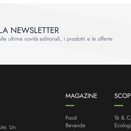
ALLA NEWSLETTER
le ultime novità editoriali, i prodotti e le offerte
MAGAZINE
SCOPR
Food
Tè & C
Bevande
Ecolog
ute. Un