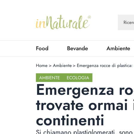
Food
Bevande
Ambiente
Home
>
Ambiente
>
Emergenza rocce di plastica: t
AMBIENTE
ECOLOGIA
Emergenza roc
trovate ormai i
continenti
Si chiamano plastiglomerati, sono