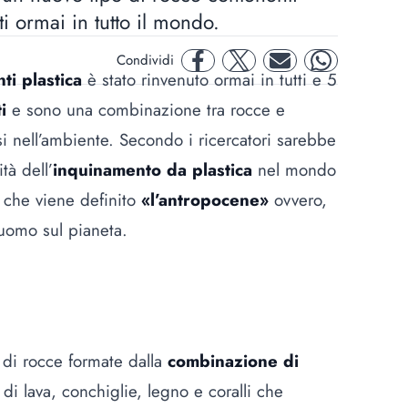
ati ormai in tutto il mondo.
Condividi
facebook
twitter
mail
whatsapp
ti plastica
è stato rinvenuto ormai in tutti e 5
ti
e sono una combinazione tra rocce e
ersi nell’ambiente. Secondo i ricercatori sarebbe
tà dell’
inquinamento da plastica
nel mondo
 che viene definito
«l’antropocene»
ovvero,
l’uomo sul pianeta.
o di rocce formate dalla
combinazione di
i lava, conchiglie, legno e coralli che