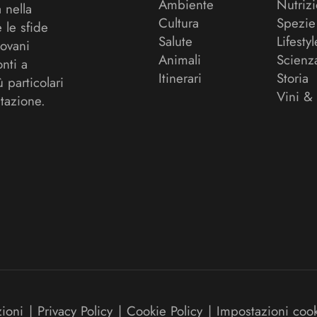
Ambiente
Nutriz
a nella
Cultura
Spezie
 le sfide
Salute
Lifestyl
ovani
Animali
Scienz
onti a
Itinerari
Storia
ù particolari
Vini &
tazione.
zioni
|
Privacy Policy
|
Cookie Policy
|
Impostazioni coo