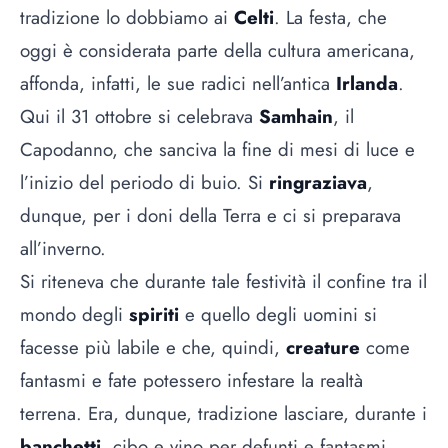
tradizione lo dobbiamo ai
Celti
. La festa, che
oggi è considerata parte della cultura americana,
affonda, infatti, le sue radici nell’antica
Irlanda
.
Qui il 31 ottobre si celebrava
Samhain
, il
Capodanno, che sanciva la fine di mesi di luce e
l’inizio del periodo di buio. Si
ringraziava
,
dunque, per i doni della Terra e ci si preparava
all’inverno.
Si riteneva che durante tale festività il confine tra il
mondo degli
spiriti
e quello degli uomini si
facesse più labile e che, quindi,
creature
come
fantasmi e fate potessero infestare la realtà
terrena. Era, dunque, tradizione lasciare, durante i
banchetti
, cibo e vino per defunti e fantasmi,