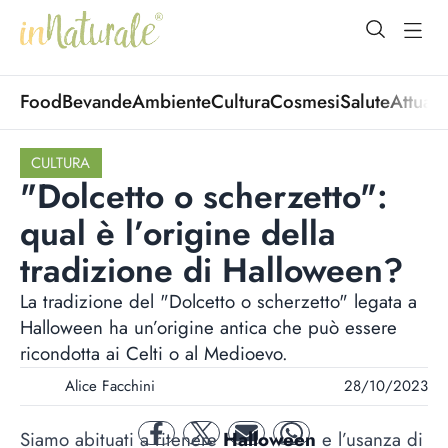
open Menu
open
Food
Bevande
Ambiente
Cultura
Cosmesi
Salute
Attuali
CULTURA
"Dolcetto o scherzetto":
qual è l’origine della
tradizione di Halloween?
La tradizione del "Dolcetto o scherzetto" legata a
Halloween ha un’origine antica che può essere
ricondotta ai Celti o al Medioevo.
Alice Facchini
28/10/2023
Siamo abituati a ritenere
Halloween
e l’usanza di
facebook
twitter
mail
whatsapp