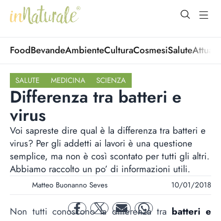
open Menu
open
Food
Bevande
Ambiente
Cultura
Cosmesi
Salute
Attuali
SALUTE
MEDICINA
SCIENZA
Differenza tra batteri e
virus
Voi sapreste dire qual è la differenza tra batteri e
virus? Per gli addetti ai lavori è una questione
semplice, ma non è così scontato per tutti gli altri.
Abbiamo raccolto un po’ di informazioni utili.
Matteo Buonanno Seves
10/01/2018
Non tutti conoscono la differenza tra
batteri e
facebook
twitter
mail
whatsapp