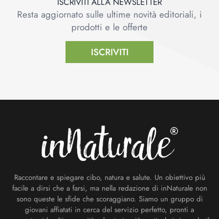
ISCRIVITI ALLA NEWSLETTER
Resta aggiornato sulle ultime novità editoriali, i
prodotti e le offerte
ISCRIVITI
Footer
Raccontare e spiegare cibo, natura e salute. Un obiettivo più
facile a dirsi che a farsi, ma nella redazione di inNaturale non
sono queste le sfide che scoraggiano. Siamo un gruppo di
giovani affiatati in cerca del servizio perfetto, pronti a