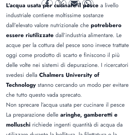
L’acqua usata per cucinare il pesce
a livello
facebook
twitter
mail
whatsapp
industriale contiene moltissime sostanze
dall’elevato valore nutrizionale che
potrebbero
essere riutilizzate
dall’industria alimentare. Le
acque per la cottura del pesce sono invece trattate
oggi come prodotto di scarto e finiscono il più
delle volte nei sistemi di depurazione. I ricercatori
svedesi della
Chalmers University of
Technology
stanno cercando un modo per evitare
che tutto questo vada sprecato.
Non sprecare l’acqua usata per cucinare il pesce
La preparazione delle
aringhe, gamberetti e
molluschi
richiede ingenti quantità di acqua da
utilizzare durante la bollitura, la filettatura o la