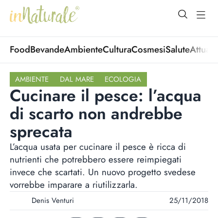
open Menu
open
Food
Bevande
Ambiente
Cultura
Cosmesi
Salute
Attuali
AMBIENTE
DAL MARE
ECOLOGIA
Cucinare il pesce: l’acqua
di scarto non andrebbe
sprecata
L’acqua usata per cucinare il pesce è ricca di
nutrienti che potrebbero essere reimpiegati
invece che scartati. Un nuovo progetto svedese
vorrebbe imparare a riutilizzarla.
Denis Venturi
25/11/2018