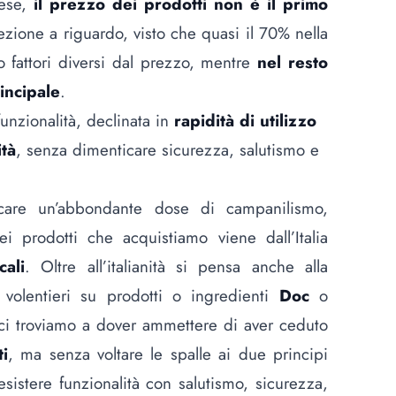
pese,
il prezzo dei prodotti non è il primo
ezione a riguardo, visto che quasi il 70% nella
o fattori diversi dal prezzo, mentre
nel resto
incipale
.
funzionalità, declinata in
rapidità di utilizzo
ità
, senza dimenticare sicurezza, salutismo e
re un’abbondante dose di campanilismo,
 prodotti che acquistiamo viene dall’Italia
cali
. Oltre all’italianità si pensa anche alla
volentieri su prodotti o ingredienti
Doc
o
ci troviamo a dover ammettere di aver ceduto
ti
, ma senza voltare le spalle ai due principi
sistere funzionalità con salutismo, sicurezza,