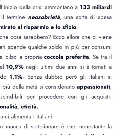
all’inizio della crisi ammontano a
133 miliardi
 il termine
neosobrietà
, una sorta di spesa
mirato al risparmio e lo sfizio
.
che cosa sarebbero? Ecco allora che ci viene
tati spende qualche soldo in più per consumi
el cibo la propria
coccola preferita
. Se tra il
del
10,9%
negli ultimi due anni si è tornati a
mido
1,1%
. Senza dubbio però gli italiani si
he più della metà si considerano
appassionati
,
scindibili per procedere con gli acquisti:
nalità, eticità.
mi alimentari italiani
on manca di sottolineare è che, nonostante la