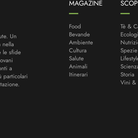
MAGAZINE
SCOPR
Food
Tè & C
Bevande
Ecolog
ute. Un
Ambiente
Nutriz
a nella
Cultura
Spezie
 le sfide
Salute
Lifestyl
ovani
Animali
Scienz
onti a
Itinerari
Storia
ù particolari
Vini &
tazione.