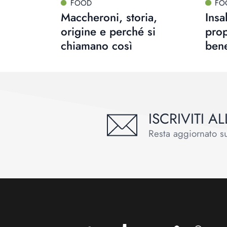
FOOD
FO
Maccheroni, storia,
Insa
origine e perché si
prop
chiamano così
bene
ISCRIVITI 
Resta aggiornato sul
Footer