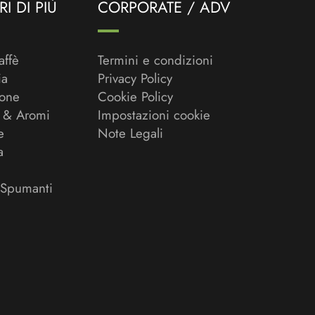
I DI PIÙ
CORPORATE / ADV
affè
Termini e condizioni
ia
Privacy Policy
ione
Cookie Policy
 & Aromi
Impostazioni cookie
e
Note Legali
a
 Spumanti