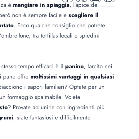
facebook
twitter
mail
whatsapp
anza è
mangiare in spiaggia
, l’apice del
 però non è sempre facile e
scegliere il
ntato
. Ecco qualche consiglio che potrete
ombrellone, tra tortillas locali e spiedini
 stesso tempo efficaci è il
panino
, farcito nei
di pane offre
moltissimi vantaggi in qualsiasi
 piacciono i sapori familiari? Optate per un
 un formaggio spalmabile. Volete
sto
? Provate ad unirle con ingredienti più
grumi
, siate fantasiosi e difficilmente