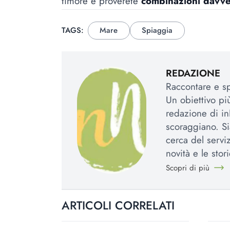
timore e proverete
combinazioni davve
TAGS:
Mare
Spiaggia
REDAZIONE
Raccontare e spi
Un obiettivo più
redazione di in
scoraggiano. Si
cerca del serviz
novità e le stori
Scopri di più
ARTICOLI CORRELATI