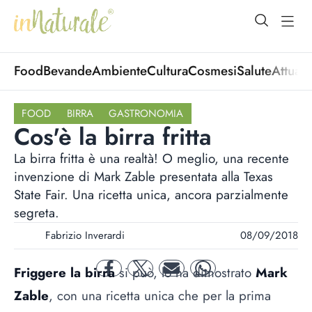
open Menu
open
Food
Bevande
Ambiente
Cultura
Cosmesi
Salute
Attuali
FOOD
BIRRA
GASTRONOMIA
Cos'è la birra fritta
La birra fritta è una realtà! O meglio, una recente
invenzione di Mark Zable presentata alla Texas
State Fair. Una ricetta unica, ancora parzialmente
segreta.
Fabrizio Inverardi
08/09/2018
Friggere la birra
si può, lo ha dimostrato
Mark
facebook
twitter
mail
whatsapp
Zable
, con una ricetta unica che per la prima