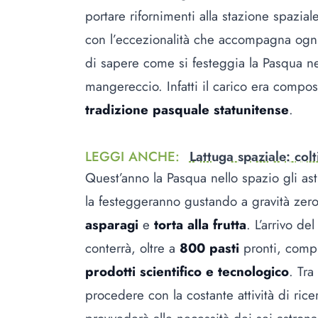
portare rifornimenti alla stazione spazial
con l’eccezionalità che accompagna ogni 
di sapere come si festeggia la Pasqua ne
mangereccio. Infatti il carico era comp
tradizione pasquale statunitense
.
LEGGI ANCHE
:
Lattuga spaziale: colt
Quest’anno la Pasqua nello spazio gli ast
la festeggeranno gustando a gravità zer
asparagi
e
torta alla frutta
. L’arrivo de
conterrà, oltre a
800 pasti
pronti, compr
prodotti scientifico e tecnologico
. Tr
procedere con la costante attività di rice