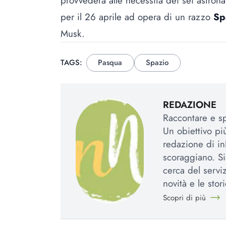
provvederà alle necessità dei sei astronau
per il 26 aprile ad opera di un razzo
Sp
Musk.
TAGS:
Pasqua
Spazio
REDAZIONE
Raccontare e spi
Un obiettivo più
redazione di in
scoraggiano. Si
cerca del serviz
novità e le stori
Scopri di più