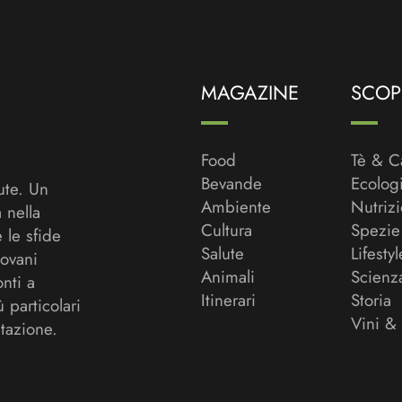
MAGAZINE
SCOPR
Food
Tè & C
Bevande
Ecolog
ute. Un
Ambiente
Nutriz
a nella
Cultura
Spezie
 le sfide
Salute
Lifestyl
ovani
Animali
Scienz
onti a
Itinerari
Storia
ù particolari
Vini &
tazione.