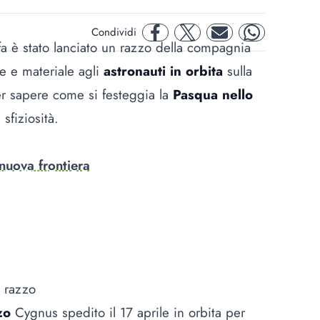
Condividi
facebook
twitter
mail
whatsapp
fa è stato lanciato un razzo della compagnia
e e materiale agli
astronauti in orbita
sulla
per sapere come si festeggia la
Pasqua nello
fiziosità.
 nuova frontiera
n razzo
zo
Cygnus spedito il 17 aprile in orbita per