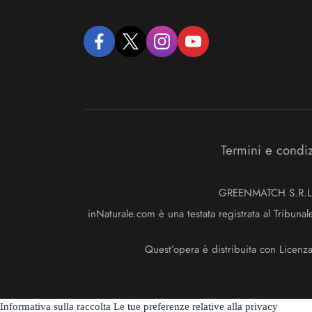
facebook
twitter
instagram
youtube
Termini e condi
GREENMATCH S.R.L. S
inNaturale.com è una testata registrata al Tribunal
Quest’opera è distribuita con Licenz
Informativa sulla raccolta
Le tue preferenze relative alla privacy