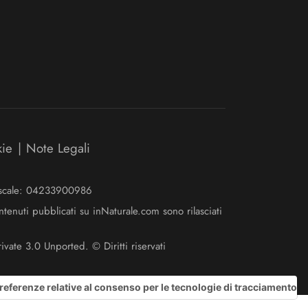
kie
|
Note Legali
Fiscale: 04233900986
ntenuti pubblicati su inNaturale.com sono rilasciati
ate 3.0 Unported. © Diritti riservati
referenze relative al consenso per le tecnologie di tracciamento