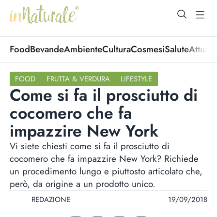
open Menu
open
Food
Bevande
Ambiente
Cultura
Cosmesi
Salute
Attuali
FOOD
FRUTTA & VERDURA
LIFESTYLE
Come si fa il prosciutto di
cocomero che fa
impazzire New York
Vi siete chiesti come si fa il prosciutto di
cocomero che fa impazzire New York? Richiede
un procedimento lungo e piuttosto articolato che,
però, da origine a un prodotto unico.
REDAZIONE
19/09/2018