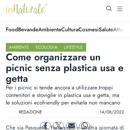
open Menu
open
Food
Bevande
Ambiente
Cultura
Cosmesi
Salute
Attuali
AMBIENTE
ECOLOGIA
LIFESTYLE
Come organizzare un
picnic senza plastica usa e
getta
Per i picnic si tende ancora a utilizzare troppi
contenitori e stoviglie in plastica usa e getta, ma
le soluzioni ecofriendly per evitarla non mancano
REDAZIONE
14/08/2022
Che sia Pasquetta, Ferragosto o un’altra giornata di
facebook
twitter
mail
whatsapp