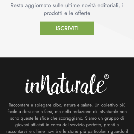
Resta aggiornato sulle ultime novità editoriali, i
prodotti e le offerte
ISCRIVITI
Footer
Raccontare e spiegare cibo, natura e salute. Un obiettivo più
facile a dirsi che a farsi, ma nella redazione di inNaturale non
sono queste le sfide che scoraggiano. Siamo un gruppo di
giovani affiatati in cerca del servizio perfetto, pronti a
raccontarvi le ultime novità e le storie più particolari riguardo il