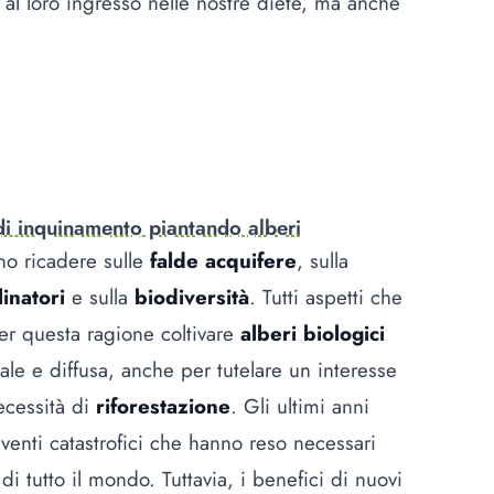
i al loro ingresso nelle nostre diete, ma anche
di inquinamento piantando alberi
o ricadere sulle
falde acquifere
, sulla
linatori
e sulla
biodiversità
. Tutti aspetti che
Per questa ragione coltivare
alberi biologici
le e diffusa, anche per tutelare un interesse
ecessità di
riforestazione
. Gli ultimi anni
venti catastrofici che hanno reso necessari
di tutto il mondo. Tuttavia, i benefici di nuovi