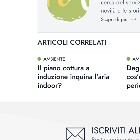
cerca del serviz
novità e le stori
Scopri di più
ARTICOLI CORRELATI
AMBIENTE
AM
Il piano cottura a
Degr
induzione inquina l’aria
cos’
indoor?
peri
ISCRIVITI 
Resta aggiornato sul