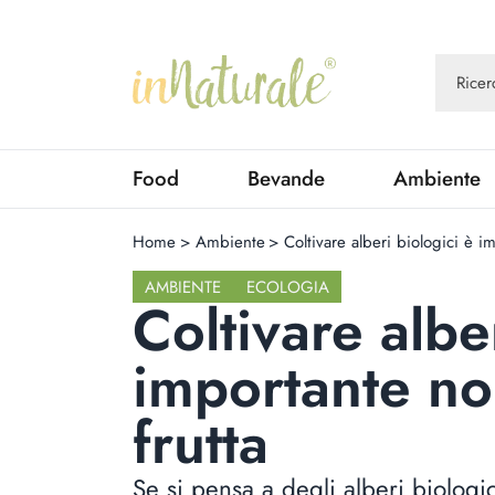
Food
Bevande
Ambiente
Home
>
Ambiente
>
Coltivare alberi biologici è i
AMBIENTE
ECOLOGIA
Coltivare albe
importante no
frutta
Se si pensa a degli alberi biologi