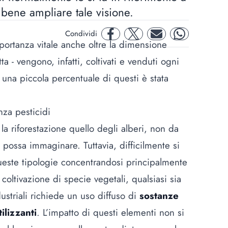
 bene ampliare tale visione.
Condividi
facebook
twitter
mail
whatsapp
ortanza vitale anche oltre la dimensione
tta - vengono, infatti, coltivati e venduti ogni
 una piccola percentuale di questi è stata
nza pesticidi
la riforestazione quello degli alberi, non da
i possa immaginare. Tuttavia, difficilmente si
ueste tipologie concentrandosi principalmente
 coltivazione di specie vegetali, qualsiasi sia
dustriali richiede un uso diffuso di
sostanze
tilizzanti
. L’impatto di questi elementi non si