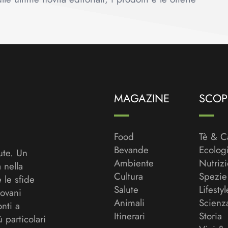
MAGAZINE
SCOPR
Food
Tè & C
Bevande
Ecolog
ute. Un
Ambiente
Nutriz
a nella
Cultura
Spezie
 le sfide
Salute
Lifestyl
ovani
Animali
Scienz
onti a
Itinerari
Storia
ù particolari