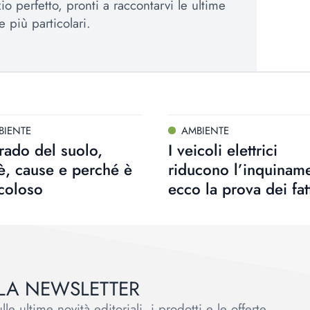
io perfetto, pronti a raccontarvi le ultime
e più particolari.
BIENTE
AMBIENTE
ado del suolo,
I veicoli elettrici
è, cause e perché è
riducono l’inquinam
coloso
ecco la prova dei fat
ALLA NEWSLETTER
le ultime novità editoriali, i prodotti e le offerte