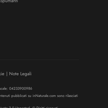
 Spumanti
kie
|
Note Legali
Fiscale: 04233900986
ntenuti pubblicati su inNaturale.com sono rilasciati