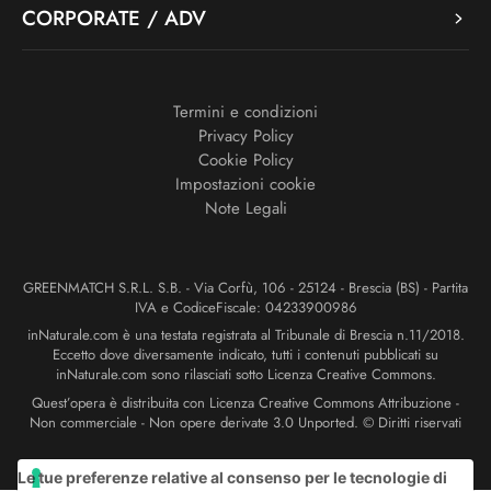
CORPORATE / ADV
Termini e condizioni
Privacy Policy
Cookie Policy
Impostazioni cookie
Note Legali
GREENMATCH S.R.L. S.B. - Via Corfù, 106 - 25124 - Brescia (BS) - Partita
IVA e CodiceFiscale: 04233900986
inNaturale.com è una testata registrata al Tribunale di Brescia n.11/2018.
Eccetto dove diversamente indicato, tutti i contenuti pubblicati su
inNaturale.com sono rilasciati sotto Licenza Creative Commons.
Quest’opera è distribuita con Licenza Creative Commons Attribuzione -
Non commerciale - Non opere derivate 3.0 Unported. © Diritti riservati
Le tue preferenze relative al consenso per le tecnologie di