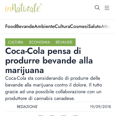
open Menu
open
Food
Bevande
Ambiente
Cultura
Cosmesi
Salute
Attuali
CULTURA
ECONOMIA
BEVANDE
Coca-Cola pensa di
produrre bevande alla
marijuana
Coca-Cola sta considerando di produrre delle
bevande alla marijuana contro il dolore. Il tutto
grazie ad una possibile collaborazione con un
produttore di cannabis canadese.
REDAZIONE
19/09/2018