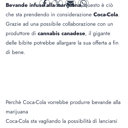
Bevande infuse alla marijuana
, questo è ciò
facebook
twitter
mail
whatsapp
che sta prendendo in considerazione
Coca-Cola
.
Grazie ad una possibile collaborazione con un
produttore di
cannabis canadese
, il gigante
delle bibite potrebbe allargare la sua offerta a fin
di bene.
Perchè Coca-Cola vorrebbe produrre bevande alla
marijuana
Coca-Cola sta vagliando la possibilità di lanciarsi