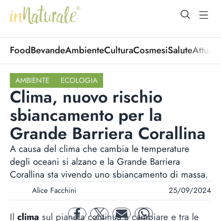
open Menu
open
Food
Bevande
Ambiente
Cultura
Cosmesi
Salute
Attuali
AMBIENTE
ECOLOGIA
Clima, nuovo rischio
sbiancamento per la
Grande Barriera Corallina
A causa del clima che cambia le temperature
degli oceani si alzano e la Grande Barriera
Corallina sta vivendo uno sbiancamento di massa.
Alice Facchini
25/09/2024
Il
clima
sul pianeta continua a cambiare e tra le
facebook
twitter
mail
whatsapp