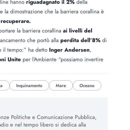
alline hanno
riguadagnato il 2%
della
e la dimostrazione che la barriera corallina è
 recuperare.
ortare la barriera corallina
ai livelli del
iancamento che portò alla
perdita dell’8%
di
do il tempo:” ha detto
Inger Andersen
,
ni Unite
per l'Ambiente “possiamo invertire
ca
Inquinamento
Mare
Oceano
enze Politiche e Comunicazione Pubblica,
adio e nel tempo libero si dedica alla