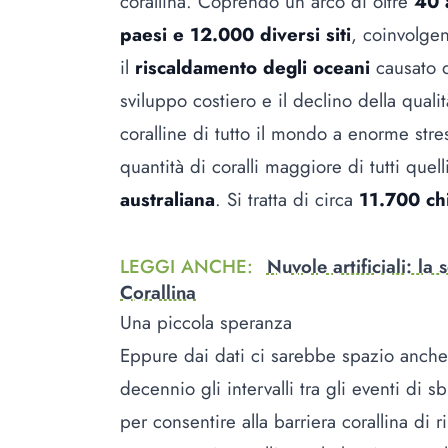
corallina. Coprendo un arco di oltre
40 
paesi e 12.000 diversi siti
, coinvolgen
il
riscaldamento degli oceani
causato da
sviluppo costiero e il declino della quali
coralline di tutto il mondo a enorme st
quantità di coralli maggiore di tutti quel
australiana
. Si tratta di circa
11.700 ch
LEGGI ANCHE
:
Nuvole artificiali: la
Corallina
Una piccola speranza
Eppure dai dati ci sarebbe spazio anche
decennio gli intervalli tra gli eventi di 
per consentire alla barriera corallina di r