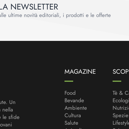
ALLA NEWSLETTER
le ultime novità editoriali, i prodotti e le offerte
MAGAZINE
SCOPR
Food
Tè & C
Bevande
Ecolog
ute. Un
Ambiente
Nutriz
a nella
Cultura
Spezie
 le sfide
Salute
Lifestyl
ovani