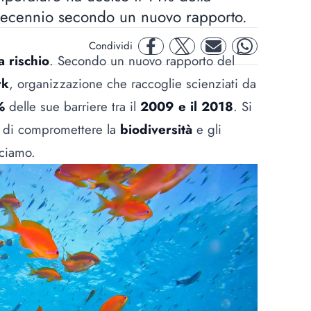
 decennio secondo un nuovo rapporto.
Condividi
facebook
twitter
mail
whatsapp
 rischio
. Secondo un nuovo rapporto del
rk
, organizzazione che raccoglie scienziati da
%
delle sue barriere tra il
2009 e il 2018
. Si
ia di compromettere la
biodiversità
e gli
sciamo.