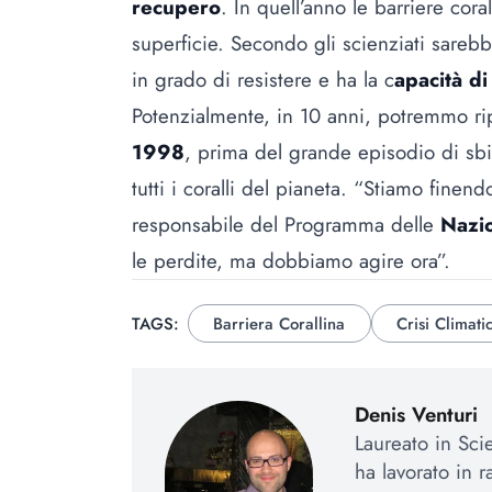
recupero
. In quell’anno le barriere cor
superficie. Secondo gli scienziati sarebb
in grado di resistere e ha la c
apacità di
Potenzialmente, in 10 anni, potremmo rip
1998
, prima del grande episodio di sb
tutti i coralli del pianeta. “Stiamo finen
responsabile del Programma delle
Nazio
le perdite, ma dobbiamo agire ora”.
TAGS:
Barriera Corallina
Crisi Climati
Denis Venturi
Laureato in Sci
ha lavorato in r