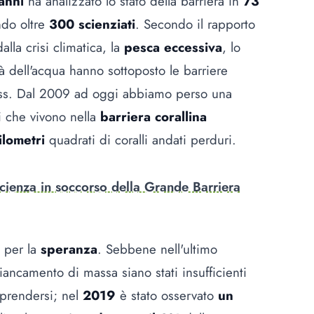
anni
ha analizzato lo stato della barriera in
73
do oltre
300 scienziati
. Secondo il rapporto
lla crisi climatica, la
pesca eccessiva
, lo
tà dell'acqua hanno sottoposto le barriere
ress. Dal 2009 ad oggi abbiamo perso una
li che vivono nella
barriera corallina
ilometri
quadrati di coralli andati perduri.
 scienza in soccorso della Grande Barriera
 per la
speranza
. Sebbene nell'ultimo
sbiancamento di massa siano stati insufficienti
iprendersi; nel
2019
è stato osservato
un