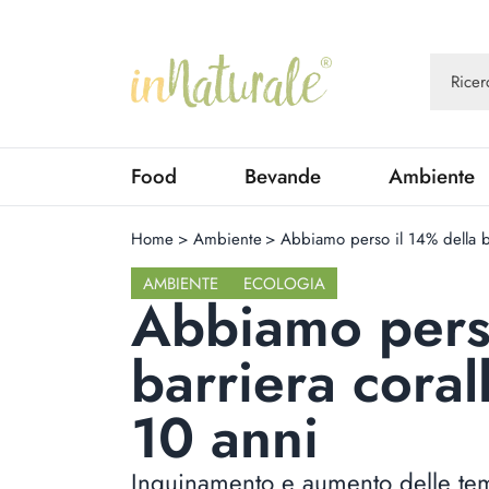
Food
Bevande
Ambiente
Home
>
Ambiente
>
Abbiamo perso il 14% della ba
AMBIENTE
ECOLOGIA
Abbiamo perso
barriera coral
10 anni
Inquinamento e aumento delle tem