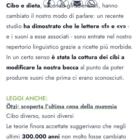
Cibo e dieta
, secondo gli scienziati, hanno
facebook
twitter
mail
whatsapp
cambiato il nostro modo di parlare: un recente
studio
ha dimostrato che le lettere «f» e «v»
-
e i suoni a esse associati - sono entrate nel nostro
repertorio linguistico grazie a ricette più morbide.
In un certo senso
è stata la cottura dei cibi a
modificare la nostra bocca
al punto da poter
produrre suoni che prima ci erano sconosciuti.
LEGGI ANCHE
:
Ötzi: scoperta l’ultima cena della mummia
Cibo diverso, suoni diversi
Le teorie finora accettate suggerivano che negli
ultimi
300.000 anni
non molto fosse cambiato