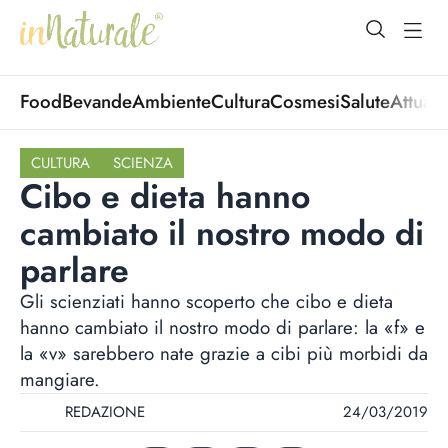
open Menu
open
Food
Bevande
Ambiente
Cultura
Cosmesi
Salute
Attuali
CULTURA
SCIENZA
Cibo e dieta hanno
cambiato il nostro modo di
parlare
Gli scienziati hanno scoperto che cibo e dieta
hanno cambiato il nostro modo di parlare: la «f» e
la «v» sarebbero nate grazie a cibi più morbidi da
mangiare.
REDAZIONE
24/03/2019