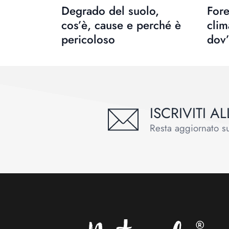
Degrado del suolo,
For
cos’è, cause e perché è
clim
pericoloso
dov’
ISCRIVITI 
Resta aggiornato sul
Footer