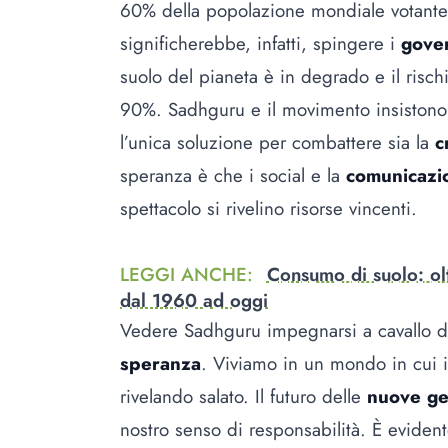
60% della popolazione mondiale votante,
significherebbe, infatti, spingere i
gove
suolo del pianeta è in degrado e il risch
90%. Sadhguru e il movimento insistono su
l’unica soluzione per combattere sia la
c
speranza è che i social e la
comunicazi
spettacolo si rivelino risorse vincenti.
LEGGI ANCHE
:
Consumo di suolo: olt
dal 1960 ad oggi
Vedere Sadhguru impegnarsi a cavallo di
speranza
. Viviamo in un mondo in cui 
rivelando salato. Il futuro delle
nuove ge
nostro senso di responsabilità. È eviden