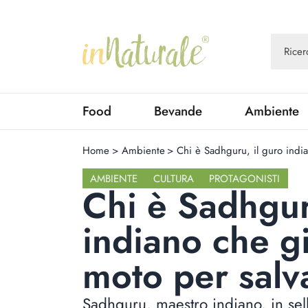
Food
Bevande
Ambiente
Home
>
Ambiente
>
Chi è Sadhguru, il guro india
AMBIENTE
CULTURA
PROTAGONISTI
Chi è Sadhgur
indiano che gi
moto per salva
Sadhguru, maestro indiano, in sel