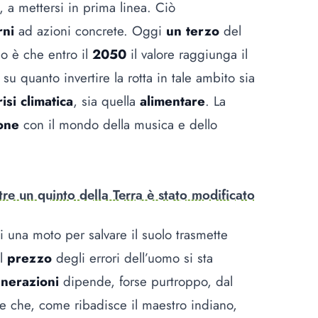
 a mettersi in prima linea. Ciò
rni
ad azioni concrete. Oggi
un terzo
del
io è che entro il
2050
il valore raggiunga il
 quanto invertire la rotta in tale ambito sia
risi climatica
, sia quella
alimentare
. La
one
con il mondo della musica e dello
re un quinto della Terra è stato modificato
 una moto per salvare il suolo trasmette
il
prezzo
degli errori dell’uomo si sta
nerazioni
dipende, forse purtroppo, dal
te che, come ribadisce il maestro indiano,