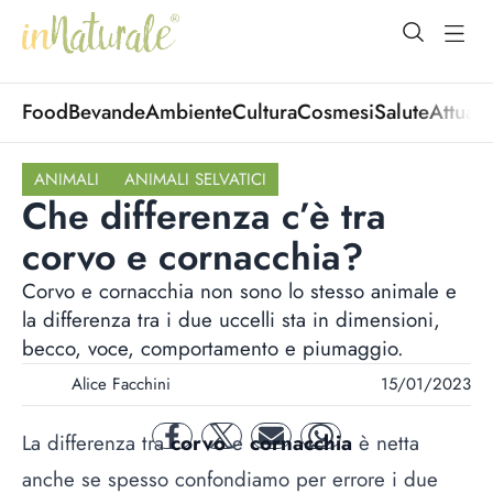
open Menu
open
Food
Bevande
Ambiente
Cultura
Cosmesi
Salute
Attuali
ANIMALI
ANIMALI SELVATICI
Che differenza c’è tra
corvo e cornacchia?
Corvo e cornacchia non sono lo stesso animale e
la differenza tra i due uccelli sta in dimensioni,
becco, voce, comportamento e piumaggio.
Alice Facchini
15/01/2023
La differenza tra
corvo
e
cornacchia
è netta
facebook
twitter
mail
whatsapp
anche se spesso confondiamo per errore i due