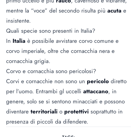
primo uccello è più
rauco
, cavernoso e vibrante,
mentre la “voce” del secondo risulta più
acuta
e
insistente.
Quali specie sono presenti in Italia?
In
Italia
è possibile avvistare corvo comune e
corvo imperiale, oltre che cornacchia nera e
cornacchia grigia.
Corvo e cornacchia sono pericolosi?
Corvi e cornacchie non sono un
pericolo
diretto
per l’uomo. Entrambi gl uccelli
attaccano
, in
genere, solo se si sentono minacciati e possono
diventare
territoriali
o
protettivi
soprattutto in
presenza di piccoli da difendere.