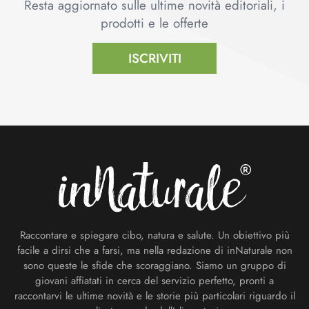
Resta aggiornato sulle ultime novità editoriali, i
prodotti e le offerte
ISCRIVITI
Footer
Raccontare e spiegare cibo, natura e salute. Un obiettivo più
facile a dirsi che a farsi, ma nella redazione di inNaturale non
sono queste le sfide che scoraggiano. Siamo un gruppo di
giovani affiatati in cerca del servizio perfetto, pronti a
raccontarvi le ultime novità e le storie più particolari riguardo il