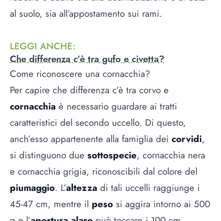
al suolo, sia all’appostamento sui rami.
LEGGI ANCHE
:
Che differenza c’è tra gufo e civetta?
Come riconoscere una cornacchia?
Per capire che differenza c’è tra corvo e
cornacchia
è necessario guardare ai tratti
caratteristici del secondo uccello. Di questo,
anch’esso appartenente alla famiglia dei
corvidi
,
si distinguono due
sottospecie
, cornacchia nera
e cornacchia grigia, riconoscibili dal colore del
piumaggio
. L’
altezza
di tali uccelli raggiunge i
45-47 cm, mentre il
peso
si aggira intorno ai 500
g e l’
apertura alare
può toccare i 100 cm.