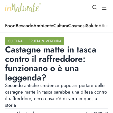
open Menu
open
Food
Bevande
Ambiente
Cultura
Cosmesi
Salute
Attuali
CULTURA
FRUTTA & VERDURA
Castagne matte in tasca
contro il raffreddore:
funzionano o è una
leggenda?
Secondo antiche credenze popolari portare delle
castagne matte in tasca sarebbe una difesa contro
il raffreddore, ecco cosa c’è di vero in questa
storia