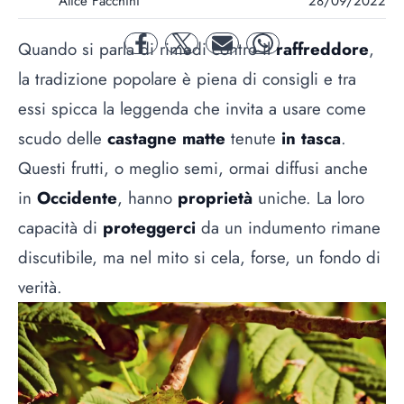
Alice Facchini
28/09/2022
Quando si parla di rimedi contro il
raffreddore
,
facebook
twitter
mail
whatsapp
la tradizione popolare è piena di consigli e tra
essi spicca la leggenda che invita a usare come
scudo delle
castagne matte
tenute
in tasca
.
Questi frutti, o meglio semi, ormai diffusi anche
in
Occidente
, hanno
proprietà
uniche. La loro
capacità di
proteggerci
da un indumento rimane
discutibile, ma nel mito si cela, forse, un fondo di
verità.