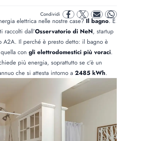
Condividi
facebook
twitter
mail
whatsapp
ergia elettrica nelle nostre case?
Il bagno
. È
 raccolti dall’
Osservatorio di NeN
, startup
 A2A. Il perché è presto detto: il bagno è
 quella con
gli elettrodomestici più voraci
.
hiede più energia, soprattutto se c’è un
nnuo che si attesta intorno a
2485 kWh
.