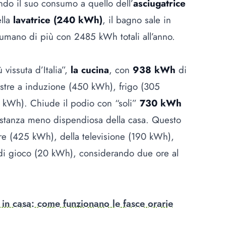
ndo il suo consumo a quello dell’
asciugatrice
lla
lavatrice (240 kWh)
, il bagno sale in
nsumano di più con 2485 kWh totali all’anno.
vissuta d’Italia”,
la cucina
, con
938 kWh
di
iastre a induzione (450 kWh), frigo (305
 kWh). Chiude il podio con “soli”
730 kWh
stanza meno dispendiosa della casa. Questo
re (425 kWh), della televisione (190 kWh),
di gioco (20 kWh), considerando due ore al
in casa: come funzionano le fasce orarie