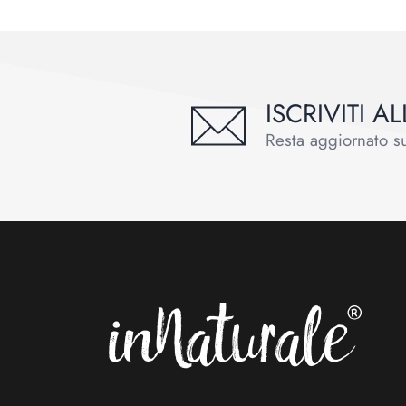
ISCRIVITI 
Resta aggiornato sul
Footer