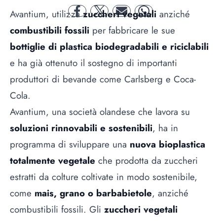
Avantium, utilizza
zuccheri vegetali
anziché
facebook
twitter
mail
whatsapp
combustibili fossili
per fabbricare le sue
bottiglie di plastica biodegradabili e riciclabili
e ha già ottenuto il sostegno di importanti
produttori di bevande come Carlsberg e Coca-
Cola.
Avantium, una società olandese che lavora su
soluzioni rinnovabili e sostenibili
, ha in
programma di sviluppare una
nuova bioplastica
totalmente vegetale
che prodotta da zuccheri
estratti da colture coltivate in modo sostenibile,
come
mais, grano o barbabietole
, anziché
combustibili fossili. Gli
zuccheri vegetali