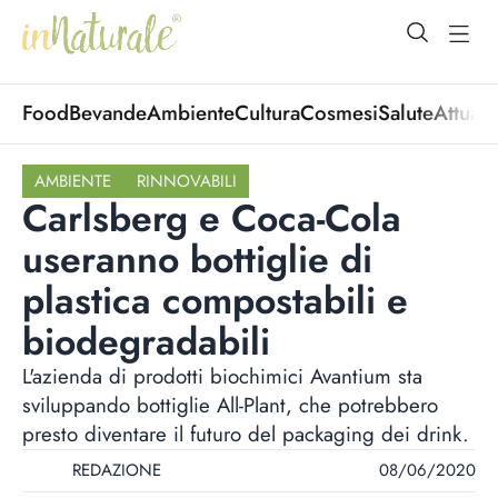
open Menu
open
Food
Bevande
Ambiente
Cultura
Cosmesi
Salute
Attuali
AMBIENTE
RINNOVABILI
Carlsberg e Coca-Cola
useranno bottiglie di
plastica compostabili e
biodegradabili
L'azienda di prodotti biochimici Avantium sta
sviluppando bottiglie All-Plant, che potrebbero
presto diventare il futuro del packaging dei drink.
REDAZIONE
08/06/2020