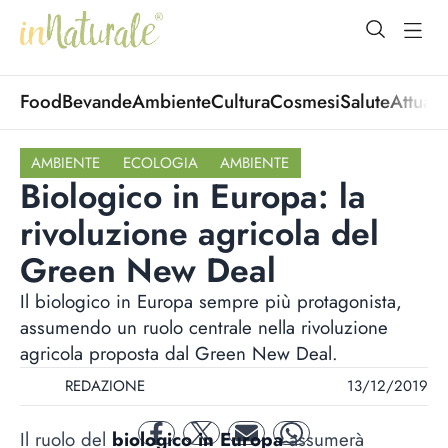
open Menu
open
Food
Bevande
Ambiente
Cultura
Cosmesi
Salute
Attuali
AMBIENTE
ECOLOGIA
AMBIENTE
Biologico in Europa: la
rivoluzione agricola del
Green New Deal
Il biologico in Europa sempre più protagonista,
assumendo un ruolo centrale nella rivoluzione
agricola proposta dal Green New Deal.
REDAZIONE
13/12/2019
Il ruolo del
biologico in Europa
assumerà
facebook
twitter
mail
whatsapp