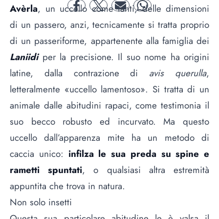
Avèrla
, un uccello come tanti, delle dimensioni
facebook
twitter
mail
whatsapp
di un passero, anzi, tecnicamente si tratta proprio
di un passeriforme, appartenente alla famiglia dei
Laniidi
per la precisione. Il suo nome ha origini
latine, dalla contrazione di
avis querulla
,
letteralmente «uccello lamentoso». Si tratta di un
animale dalle abitudini rapaci, come testimonia il
suo becco robusto ed incurvato. Ma questo
uccello dall’apparenza mite ha un metodo di
caccia unico:
infilza le sua preda su spine e
rametti spuntati
, o qualsiasi altra estremità
appuntita che trova in natura.
Non solo insetti
Questa sua particolare abitudine le è valsa il