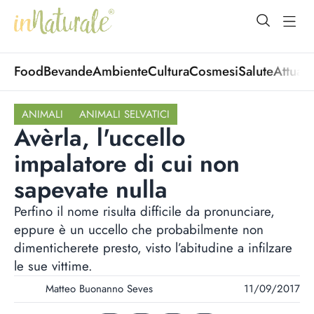
open Menu
open
Food
Bevande
Ambiente
Cultura
Cosmesi
Salute
Attuali
ANIMALI
ANIMALI SELVATICI
Avèrla, l'uccello
impalatore di cui non
sapevate nulla
Perfino il nome risulta difficile da pronunciare,
eppure è un uccello che probabilmente non
dimenticherete presto, visto l’abitudine a infilzare
le sue vittime.
Matteo Buonanno Seves
11/09/2017