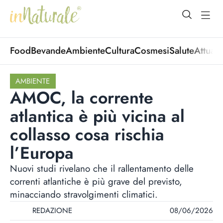
open Menu
open
Food
Bevande
Ambiente
Cultura
Cosmesi
Salute
Attuali
AMBIENTE
AMOC, la corrente
atlantica è più vicina al
collasso cosa rischia
l’Europa
Nuovi studi rivelano che il rallentamento delle
correnti atlantiche è più grave del previsto,
minacciando stravolgimenti climatici.
REDAZIONE
08/06/2026