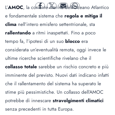
L’
AMOC
, la corrente marina dell’Oceano Atlantico
facebook
twitter
mail
whatsapp
e fondamentale sistema che
regola e mitiga il
clima
nell’intero emisfero settentrionale, sta
rallentando
a ritmi inaspettati. Fino a poco
tempo fa, l’ipotesi di un suo
blocco
era
considerata un’eventualità remota, oggi invece le
ultime ricerche scientifiche rivelano che il
collasso totale
sarebbe un rischio concreto e più
imminente del previsto. Nuovi dati indicano infatti
che il rallentamento del sistema ha superato le
stime più pessimistiche. Un collasso dell’AMOC
potrebbe di innescare
stravolgimenti climatici
senza precedenti in tutta Europa.