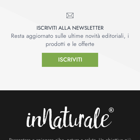
ISCRIVITI ALLA NEWSLETTER
Resta aggiornato sulle ultime novità editoriali, i
prodotti e le offerte
ISCRIVITI
Footer
Raccontare e spiegare cibo, natura e salute. Un obiettivo più