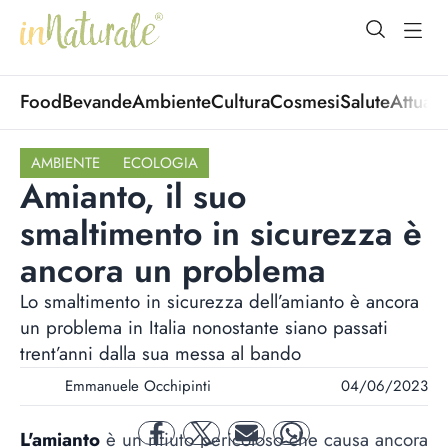
open Menu
open
Food
Bevande
Ambiente
Cultura
Cosmesi
Salute
Attuali
AMBIENTE
ECOLOGIA
Amianto, il suo
smaltimento in sicurezza è
ancora un problema
Lo smaltimento in sicurezza dell’amianto è ancora
un problema in Italia nonostante siano passati
trent’anni dalla sua messa al bando
Emmanuele Occhipinti
04/06/2023
L'amianto
è un rifiuto pericoloso che causa ancora
facebook
twitter
mail
whatsapp