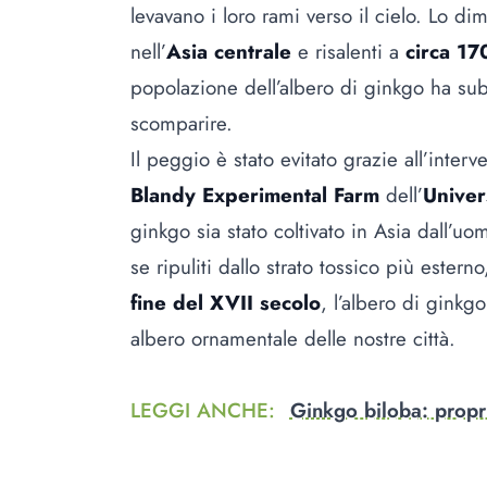
levavano i loro rami verso il cielo. Lo d
nell’
Asia centrale
e risalenti a
circa 170
popolazione dell’albero di ginkgo ha sub
scomparire.
Il peggio è stato evitato grazie all’inter
Blandy Experimental Farm
dell’
Univer
ginkgo sia stato coltivato in Asia dall’u
se ripuliti dallo strato tossico più estern
fine del XVII secolo
, l’albero di ginkg
albero ornamentale delle nostre città.
LEGGI ANCHE
:
Ginkgo biloba: propri