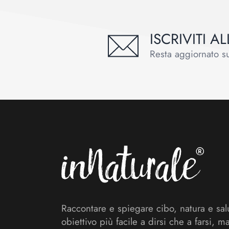
ISCRIVITI 
Resta aggiornato sul
Footer
Raccontare e spiegare cibo, natura e sal
obiettivo più facile a dirsi che a farsi, m