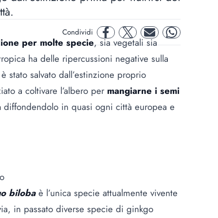
ttà.
Condividi
facebook
twitter
mail
whatsapp
nzione per molte specie
, sia vegetali sia
ntropica ha delle ripercussioni negative sulla
è stato salvato dall’estinzione proprio
iato a coltivare l’albero per
mangiarne i semi
a
diffondendolo in quasi ogni città europea e
go
o biloba
è l’unica specie attualmente vivente
avia, in passato diverse specie di ginkgo