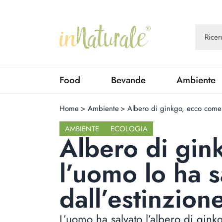
Food
Bevande
Ambiente
Home
>
Ambiente
>
Albero di ginkgo, ecco come l
AMBIENTE
ECOLOGIA
Albero di gin
l’uomo lo ha s
dall’estinzion
L’uomo ha salvato l’albero di ginkg