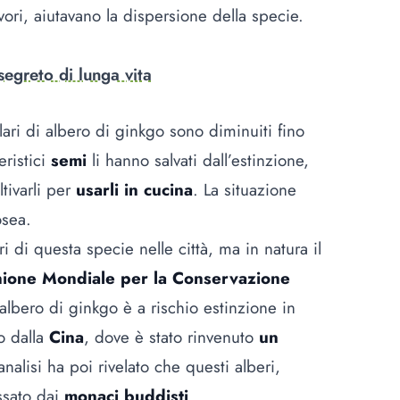
ivori, aiutavano la dispersione della specie.
segreto di lunga vita
lari di albero di ginkgo sono diminuiti fino
eristici
semi
li hanno salvati dall’estinzione,
tivarli per
usarli in cucina
. La situazione
osea.
i di questa specie nelle città, ma in natura il
ione Mondiale per la Conservazione
’albero di ginkgo è a rischio estinzione in
o dalla
Cina
, dove è stato rinvenuto
un
analisi ha poi rivelato che questi alberi,
ssato dai
monaci buddisti
.