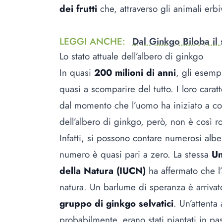
dei frutti
che, attraverso gli animali erb
LEGGI ANCHE
:
Dal Ginkgo Biloba il 
Lo stato attuale dell’albero di ginkgo
In quasi
200 milioni di anni
, gli esemp
quasi a scomparire del tutto. I loro caratt
dal momento che l’uomo ha iniziato a col
dell’albero di ginkgo, però, non è così r
Infatti, si possono contare numerosi alber
numero è quasi pari a zero. La stessa
Un
della Natura (IUCN)
ha affermato che l
natura. Un barlume di speranza è arrivat
gruppo di ginkgo selvatici
. Un’attenta 
probabilmente, erano stati piantati in pa