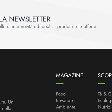
ALLA NEWSLETTER
le ultime novità editoriali, i prodotti e le offerte
MAGAZINE
SCOPR
Food
Tè & C
Bevande
Ecolog
ute. Un
Ambiente
Nutriz
a nella