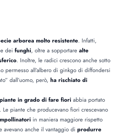
ecie arborea molto resistente
. Infatti,
i
e dei
funghi
, oltre a sopportare
alte
sferico
. Inoltre, le radici crescono anche sotto
no permesso all’albero di ginkgo di diffondersi
tato” dall’uomo, però,
ha rischiato di
iante in grado di fare fiori
abbia portato
one. Le piante che producevano fiori crescevano
 impollinatori
in maniera maggiore rispetto
nte avevano anche il vantaggio di
produrre