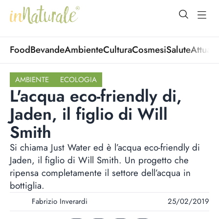
open Menu
open
Food
Bevande
Ambiente
Cultura
Cosmesi
Salute
Attuali
AMBIENTE
ECOLOGIA
L'acqua eco-friendly di,
Jaden, il figlio di Will
Smith
Si chiama Just Water ed è l’acqua eco-friendly di
Jaden, il figlio di Will Smith. Un progetto che
ripensa completamente il settore dell’acqua in
bottiglia.
Fabrizio Inverardi
25/02/2019