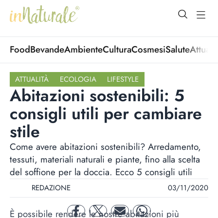
open Menu
open
Food
Bevande
Ambiente
Cultura
Cosmesi
Salute
Attuali
ATTUALITÀ
ECOLOGIA
LIFESTYLE
Abitazioni sostenibili: 5
consigli utili per cambiare
stile
Come avere abitazioni sostenibili? Arredamento,
tessuti, materiali naturali e piante, fino alla scelta
del soffione per la doccia. Ecco 5 consigli utili
REDAZIONE
03/11/2020
È possibile rendere le nostre abitazioni più
facebook
twitter
mail
whatsapp