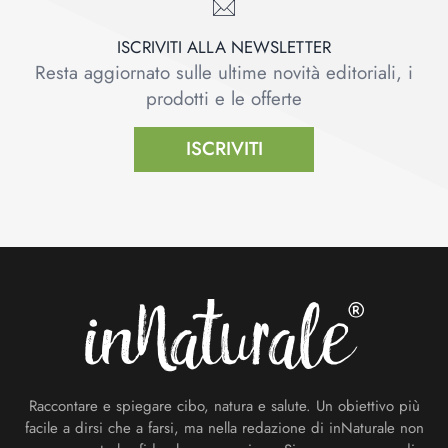
ISCRIVITI ALLA NEWSLETTER
Resta aggiornato sulle ultime novità editoriali, i
prodotti e le offerte
ISCRIVITI
Footer
Raccontare e spiegare cibo, natura e salute. Un obiettivo più
facile a dirsi che a farsi, ma nella redazione di inNaturale non