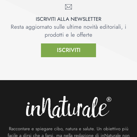
ISCRIVITI ALLA NEWSLETTER
Resta aggiornato sulle ultime novità editoriali, i
prodotti e le offerte
ISCRIVITI
Footer
Raccontare e spiegare cibo, natura e salute. Un obiettivo più
facile a dirsi che a farsi, ma nella redazione di inNaturale non