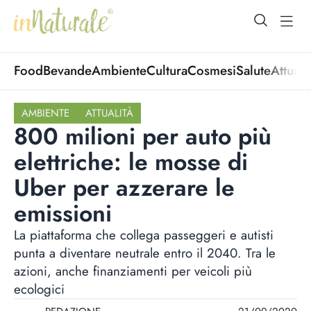
open Menu
open
Food
Bevande
Ambiente
Cultura
Cosmesi
Salute
Attuali
AMBIENTE
ATTUALITÀ
800 milioni per auto più
elettriche: le mosse di
Uber per azzerare le
emissioni
La piattaforma che collega passeggeri e autisti
punta a diventare neutrale entro il 2040. Tra le
azioni, anche finanziamenti per veicoli più
ecologici