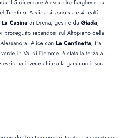
 onda il 5 dicembre Alessandro Borghese ha
l Trentino. A sfidarsi sono state 4 realtà
a
La Casina
di Drena, gestito da
Giada
,
i proseguito recandosi sull’Altopiano della
Alessandra. Alice con
La Cantinetta
, tra
erde in Val di Fiemme, è stata la terza a
Alessio ha invece chiuso la gara con il suo
green del Trentino ogni ristoratore ha mostrato