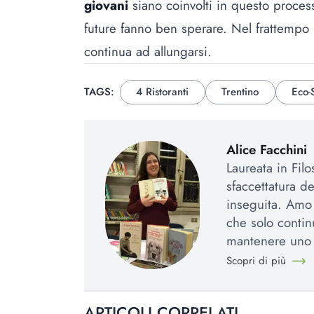
giovani
siano coinvolti in questo proce
future fanno ben sperare. Nel frattempo 
continua ad allungarsi.
TAGS:
4 Ristoranti
Trentino
Eco-S
Alice Facchini
Laureata in Fil
sfaccettatura d
inseguita. Amo l
che solo contin
mantenere uno 
Scopri di più
ARTICOLI CORRELATI