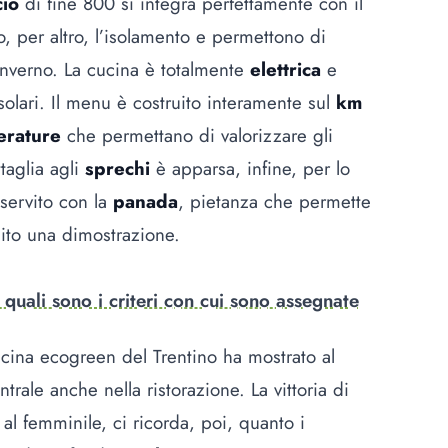
cio
di fine 800 si integra perfettamente con il
, per altro, l’isolamento e permettono di
 inverno. La cucina è totalmente
elettrica
e
 solari. Il menu è costruito interamente sul
km
erature
che permettano di valorizzare gli
taglia agli
sprechi
è apparsa, infine, per lo
 servito con la
panada
, pietanza che permette
nito una dimostrazione.
 quali sono i criteri con cui sono assegnate
cucina ecogreen del Trentino ha mostrato al
trale anche nella ristorazione. La vittoria di
 al femminile, ci ricorda, poi, quanto i