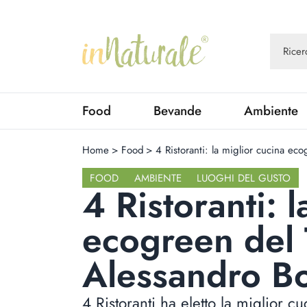
Food
Bevande
Ambiente
Home
>
Food
>
4 Ristoranti: la miglior cucina e
FOOD
AMBIENTE
LUOGHI DEL GUSTO
4 Ristoranti: 
ecogreen del 
Alessandro B
4 Ristoranti ha eletto la miglior 