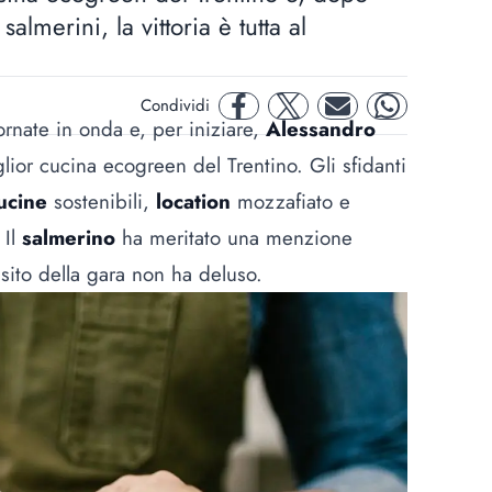
almerini, la vittoria è tutta al
Condividi
facebook
twitter
mail
whatsapp
rnate in onda e, per iniziare,
Alessandro
glior cucina ecogreen del Trentino. Gli sfidanti
ucine
sostenibili,
location
mozzafiato e
 Il
salmerino
ha meritato una menzione
sito della gara non ha deluso.