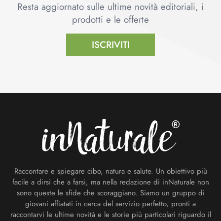
Resta aggiornato sulle ultime novità editoriali, i
prodotti e le offerte
ISCRIVITI
Footer
Raccontare e spiegare cibo, natura e salute. Un obiettivo più
facile a dirsi che a farsi, ma nella redazione di inNaturale non
sono queste le sfide che scoraggiano. Siamo un gruppo di
giovani affiatati in cerca del servizio perfetto, pronti a
raccontarvi le ultime novità e le storie più particolari riguardo il