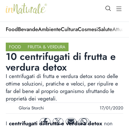
open Menu
open
Food
Bevande
Ambiente
Cultura
Cosmesi
Salute
Attuali
FOOD
FRUTTA & VERDURA
10 centrifugati di frutta e
verdura detox
I centrifugati di frutta e verdura detox sono delle
ottime soluzioni, pratiche e veloci, per ripulire e
far del bene al proprio organismo sfruttando le
proprietà dei vegetali.
Gloria Storchi
17/01/2020
I
centrifugati di frutta e verdura detox
non
facebook
twitter
mail
whatsapp