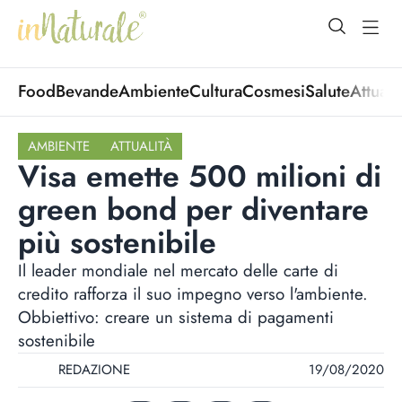
open Menu
open
Food
Bevande
Ambiente
Cultura
Cosmesi
Salute
Attuali
AMBIENTE
ATTUALITÀ
Visa emette 500 milioni di
green bond per diventare
più sostenibile
Il leader mondiale nel mercato delle carte di
credito rafforza il suo impegno verso l'ambiente.
Obbiettivo: creare un sistema di pagamenti
sostenibile
REDAZIONE
19/08/2020