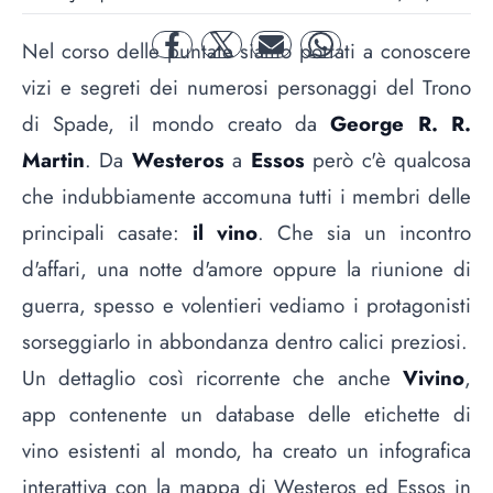
Nel corso delle puntate siamo portati a conoscere
facebook
twitter
mail
whatsapp
vizi e segreti dei numerosi personaggi del Trono
di Spade, il mondo creato da
George R. R.
Martin
. Da
Westeros
a
Essos
però c'è qualcosa
che indubbiamente accomuna tutti i membri delle
principali casate:
il vino
. Che sia un incontro
d'affari, una notte d'amore oppure la riunione di
guerra, spesso e volentieri vediamo i protagonisti
sorseggiarlo in abbondanza dentro calici preziosi.
Un dettaglio così ricorrente che anche
Vivino
,
app contenente un database delle etichette di
vino esistenti al mondo, ha creato un infografica
interattiva con la mappa di Westeros ed Essos in