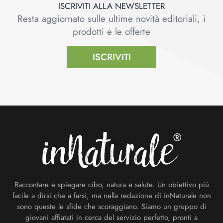
ISCRIVITI ALLA NEWSLETTER
Resta aggiornato sulle ultime novità editoriali, i
prodotti e le offerte
ISCRIVITI
Footer
Raccontare e spiegare cibo, natura e salute. Un obiettivo più
facile a dirsi che a farsi, ma nella redazione di inNaturale non
sono queste le sfide che scoraggiano. Siamo un gruppo di
giovani affiatati in cerca del servizio perfetto, pronti a