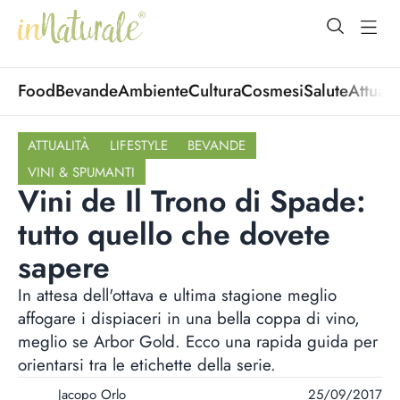
open Menu
open
Food
Bevande
Ambiente
Cultura
Cosmesi
Salute
Attuali
ATTUALITÀ
LIFESTYLE
BEVANDE
VINI & SPUMANTI
Vini de Il Trono di Spade:
tutto quello che dovete
sapere
In attesa dell'ottava e ultima stagione meglio
affogare i dispiaceri in una bella coppa di vino,
meglio se Arbor Gold. Ecco una rapida guida per
orientarsi tra le etichette della serie.
Jacopo Orlo
25/09/2017