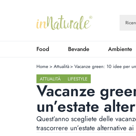
Food
Bevande
Ambiente
Home
>
Attualità
>
Vacanze green: 10 idee per un’e
ATTUALITÀ
LIFESTYLE
Vacanze green
un’estate alte
Quest’anno scegliete delle vacan
trascorrere un’estate alternative a