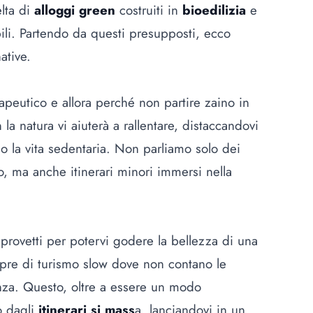
lta di
alloggi green
costruiti in
bioedilizia
e
bili. Partendo da questi presupposti, ecco
ative.
peutico e allora perché non partire zaino in
la natura vi aiuterà a rallentare, distaccandovi
la vita sedentaria. Non parliamo solo dei
, ma anche itinerari minori immersi nella
 provetti per potervi godere la bellezza di una
pre di turismo slow dove non contano le
enza. Questo, oltre a essere un modo
o dagli
itinerari si mass
a, lanciandovi in un