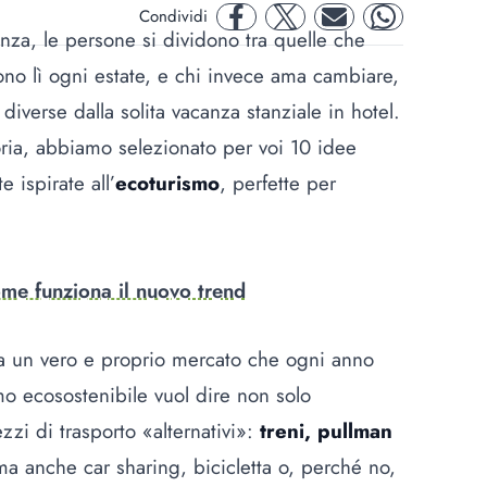
Condividi
facebook
twitter
mail
whatsapp
nza, le persone si dividono tra quelle che
ono lì ogni estate, e chi invece ama cambiare,
iverse dalla solita vacanza stanziale in hotel.
ia, abbiamo selezionato per voi 10 idee
te ispirate all’
ecoturismo
, perfette per
ome funziona il nuovo trend
si a un vero e proprio mercato che ogni anno
mo ecosostenibile vuol dire non solo
zzi di trasporto «alternativi»:
treni, pullman
ma anche car sharing, bicicletta o, perché no,