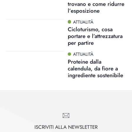
trovano e come ridurre
l’esposizione
ATTUALITÀ
Cicloturismo, cosa
portare e l’attrezzatura
per partire
ATTUALITÀ
Proteine dalla
calendula, da fiore a
ingrediente sostenibile
ISCRIVITI ALLA NEWSLETTER