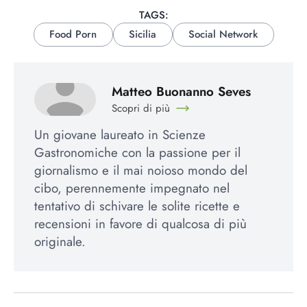
TAGS:
Food Porn
Sicilia
Social Network
Matteo Buonanno Seves
Scopri di più
Un giovane laureato in Scienze
Gastronomiche con la passione per il
giornalismo e il mai noioso mondo del
cibo, perennemente impegnato nel
tentativo di schivare le solite ricette e
recensioni in favore di qualcosa di più
originale.