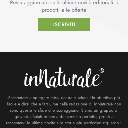
Resta aggiornato sulle ultime novità editoriali, i
prodotti e le offerte
ISCRIVITI
Footer
Raccontare e spiegare cibo, natura e salute. Un obiettivo più
facile a dirsi che a farsi, ma nella redazione di inNaturale non
sono queste le sfide che scoraggiano. Siamo un gruppo di
giovani affiatati in cerca del servizio perfetto, pronti a
raccontarvi le ultime novità e le storie più particolari riguardo il