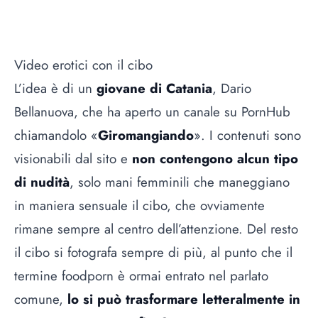
Video erotici con il cibo
L’idea è di un
giovane di Catania
, Dario
Bellanuova, che ha aperto un canale su PornHub
chiamandolo «
Giromangiando
». I contenuti sono
visionabili dal sito e
non contengono alcun tipo
di nudità
, solo mani femminili che maneggiano
in maniera sensuale il cibo, che ovviamente
rimane sempre al centro dell’attenzione. Del resto
il cibo si fotografa sempre di più, al punto che il
termine foodporn è ormai entrato nel parlato
comune,
lo si può trasformare letteralmente in