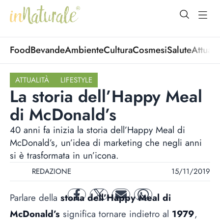
open Menu
open
Food
Bevande
Ambiente
Cultura
Cosmesi
Salute
Attuali
ATTUALITÀ
LIFESTYLE
La storia dell’Happy Meal
di McDonald’s
40 anni fa inizia la storia dell’Happy Meal di
McDonald’s, un’idea di marketing che negli anni
si è trasformata in un’icona.
REDAZIONE
15/11/2019
Parlare della
storia dell’Happy Meal di
facebook
twitter
mail
whatsapp
McDonald’s
significa tornare indietro al
1979
,