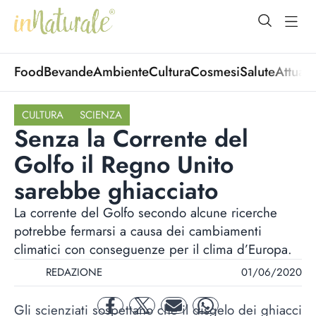
open Menu
open
Food
Bevande
Ambiente
Cultura
Cosmesi
Salute
Attuali
CULTURA
SCIENZA
Senza la Corrente del
Golfo il Regno Unito
sarebbe ghiacciato
La corrente del Golfo secondo alcune ricerche
potrebbe fermarsi a causa dei cambiamenti
climatici con conseguenze per il clima d’Europa.
REDAZIONE
01/06/2020
Gli scienziati sospettano che il disgelo dei ghiacci
facebook
twitter
mail
whatsapp