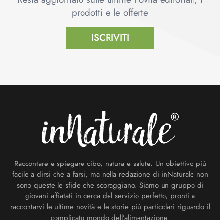
prodotti e le offerte
ISCRIVITI
Footer
Raccontare e spiegare cibo, natura e salute. Un obiettivo più
facile a dirsi che a farsi, ma nella redazione di inNaturale non
sono queste le sfide che scoraggiano. Siamo un gruppo di
giovani affiatati in cerca del servizio perfetto, pronti a
raccontarvi le ultime novità e le storie più particolari riguardo il
complicato mondo dell’alimentazione.