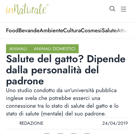
open Menu
open
Food
Bevande
Ambiente
Cultura
Cosmesi
Salute
Attuali
ANIMALI
ANIMALI DOMESTICI
Salute del gatto? Dipende
dalla personalità del
padrone
Uno studio condotto da un'università pubblica
inglese svela che potrebbe esserci una
connessione tra lo stato di salute del gatto e lo
stato di salute (mentale) del suo padrone.
REDAZIONE
24/04/2019