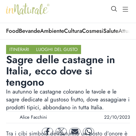
open Menu
open
Food
Bevande
Ambiente
Cultura
Cosmesi
Salute
Attuali
ITINERARI
LUOGHI DEL GUSTO
Sagre delle castagne in
Italia, ecco dove si
tengono
In autunno le castagne colorano le tavole e le
sagre dedicate al gustoso frutto, dove assaggiare i
prodotti tipici, abbondano in tutta Italia.
Alice Facchini
22/10/2023
Tra i cibi simbolo dell’autunno un posto d’onore è
facebook
twitter
mail
whatsapp