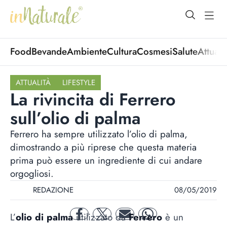
open Menu
open
Food
Bevande
Ambiente
Cultura
Cosmesi
Salute
Attuali
ATTUALITÀ
LIFESTYLE
La rivincita di Ferrero
sull’olio di palma
Ferrero ha sempre utilizzato l’olio di palma,
dimostrando a più riprese che questa materia
prima può essere un ingrediente di cui andare
orgogliosi.
REDAZIONE
08/05/2019
L’
olio di palma
utilizzato da
Ferrero
è un
facebook
twitter
mail
whatsapp