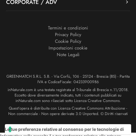
CORPORATE / ADV
Termini e condizioni
Privacy Policy
Cookie Policy
Impostazioni cookie
Note Legali
GREENMATCH S.R.L. S.B. - Via Corfù, 106 - 25124 - Brescia (BS) - Partita
IVA e CodiceFiscale: 04233900986
inNaturale.com è una testata registrata al Tribunale di Brescia n.11/2018.
Eccetto dove diversamente indicato, tutti i contenuti pubblicati su
inNaturale.com sono rilasciati sotto Licenza Creative Commons.
Quest’opera è distribuita con Licenza Creative Commons Attribuzione -
Non commerciale - Non opere derivate 3.0 Unported. © Diritti riservati
Le tue preferenze relative al consenso per le tecnologie di
Informativa sulla raccolta
Le tue preferenze relative alla privacy