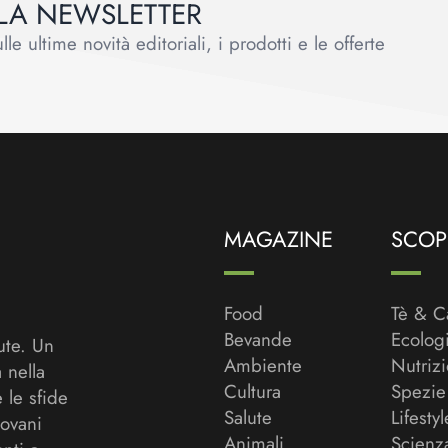
ALLA NEWSLETTER
le ultime novità editoriali, i prodotti e le offerte
MAGAZINE
SCOPR
Food
Tè & C
Bevande
Ecolog
ute. Un
Ambiente
Nutriz
a nella
Cultura
Spezie
 le sfide
Salute
Lifestyl
ovani
Animali
Scienz