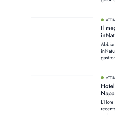
ATTU
Il me
inNat
Abbiam
inNatur
gastro
ATTU
Hotel
Napa 
L’Hote
recent