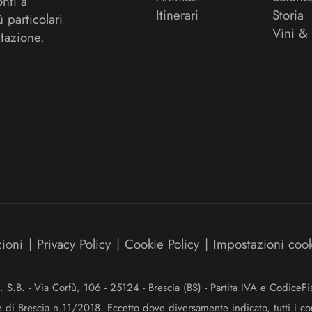
onti a
Itinerari
Storia
ù particolari
Vini &
tazione.
zioni
|
Privacy Policy
|
Cookie Policy
|
Impostazioni coo
.B. - Via Corfù, 106 - 25124 - Brescia (BS) - Partita IVA e Codice
e di Brescia n.11/2018. Eccetto dove diversamente indicato, tutti i co