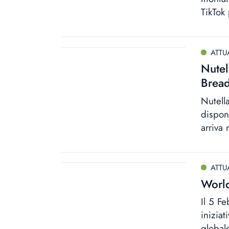
TikTok
ATTU
Nutel
Brea
Nutell
dispon
arriva 
ATTU
World
Il 5 F
inizia
globale