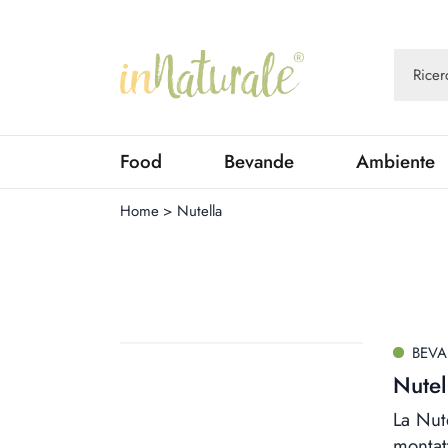
Food
Bevande
Ambiente
Home
>
Nutella
BEV
Nutel
La Nut
montat