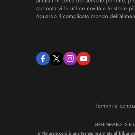
affiatati in cerca del servizio perfetto, pr
raccontarvi le ultime novità e le storie pi
riguardo il complicato mondo dell’alimen
facebook
twitter
instagram
youtube
Termini e condi
GREENMATCH S.R.L. S
inNaturale.com è una testata registrata al Tribunal