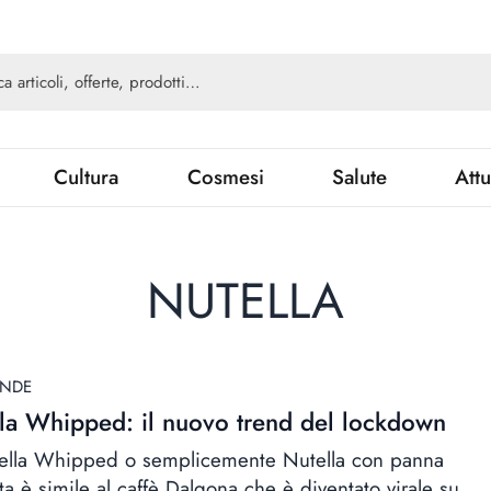
Cultura
Cosmesi
Salute
Attu
NUTELLA
ANDE
la Whipped: il nuovo trend del lockdown
ella Whipped o semplicemente Nutella con panna
ta è simile al caffè Dalgona che è diventato virale su