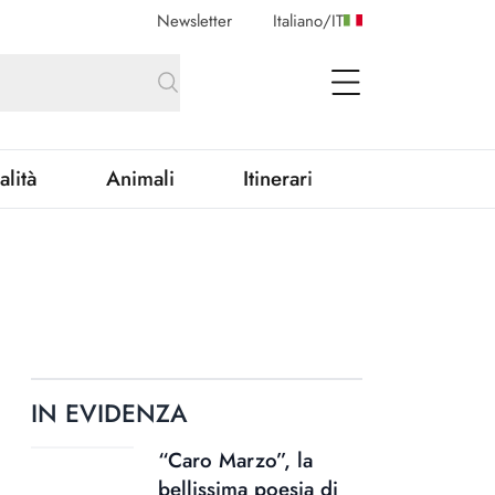
Newsletter
Italiano
/
IT
open Menu
alità
Animali
Itinerari
IN EVIDENZA
“Caro Marzo”, la
bellissima poesia di