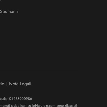
 Spumanti
kie
|
Note Legali
Fiscale: 04233900986
ntenuti pubblicati su inNaturale.com sono rilasciati