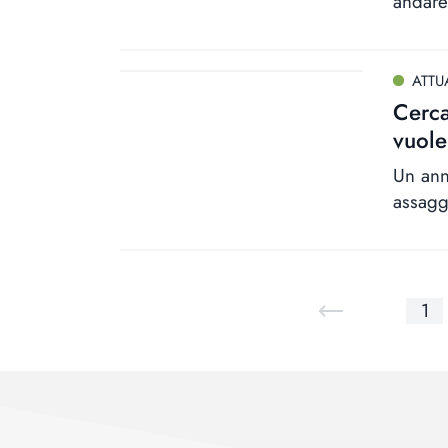
andare
ATTU
Cerca
vuol
Un ann
assagg
1