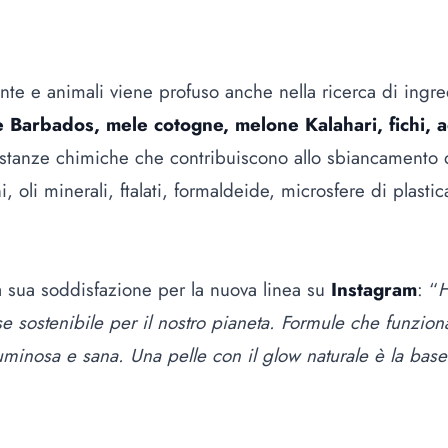
iente e animali viene profuso anche nella ricerca di ingre
e Barbados, mele cotogne, melone Kalahari, fichi, a
ostanze chimiche che contribuiscono allo sbiancamento del
i, oli minerali, ftalati, formaldeide, microsfere di plast
a sua soddisfazione per la nuova linea su
Instagram
: “
H
 sostenibile per il nostro pianeta. Formule che funziona
luminosa e sana. Una pelle con il glow naturale è la base