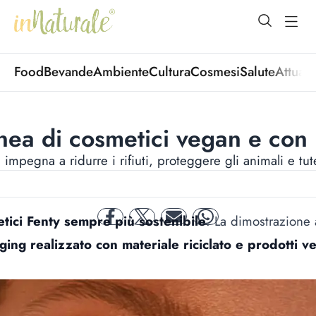
open Menu
open
Food
Bevande
Ambiente
Cultura
Cosmesi
Salute
Attuali
nea di cosmetici vegan e con 
impegna a ridurre i rifiuti, proteggere gli animali e tute
tici Fenty sempre più sostenibile
. La dimostrazione a
facebook
twitter
mail
whatsapp
ing realizzato con materiale riciclato e prodotti v
.