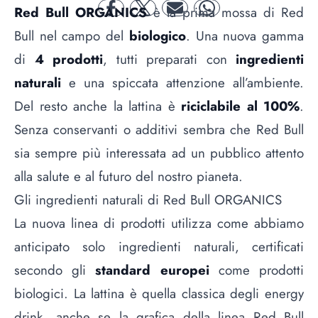
Red Bull
ORGANICS
è la prima mossa di Red
facebook
twitter
mail
whatsapp
Bull nel campo del
biologico
. Una nuova gamma
di
4 prodotti
, tutti preparati con
ingredienti
naturali
e una spiccata attenzione all’ambiente.
Del resto anche la lattina è
riciclabile al 100%
.
Senza conservanti o additivi sembra che Red Bull
sia sempre più interessata ad un pubblico attento
alla salute e al futuro del nostro pianeta.
Gli ingredienti naturali di Red Bull ORGANICS
La nuova linea di prodotti utilizza come abbiamo
anticipato solo ingredienti naturali, certificati
secondo gli
standard europei
come
prodotti
biologici
. La lattina è quella classica degli energy
drink, anche se la grafica della linea Red Bull