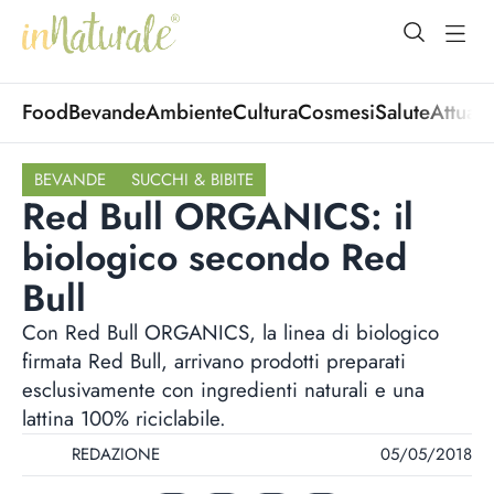
open Menu
open
Food
Bevande
Ambiente
Cultura
Cosmesi
Salute
Attuali
BEVANDE
SUCCHI & BIBITE
Red Bull ORGANICS: il
biologico secondo Red
Bull
Con Red Bull ORGANICS, la linea di biologico
firmata Red Bull, arrivano prodotti preparati
esclusivamente con ingredienti naturali e una
lattina 100% riciclabile.
REDAZIONE
05/05/2018