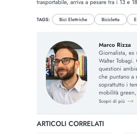
trasportabile, arriva a pesare tra i 13 e 1
TAGS:
Bici Elettriche
Bicicletta
E
Marco Rizza
Giornalista, ex
Walter Tobagi. 
questioni ambie
che puntano a r
soprattutto i te
mobilità green,
Scopri di più
ARTICOLI CORRELATI